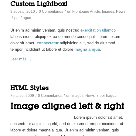
Custom Lightbox!
9 agosto, 2010
/
0 Comentarios
/
en
Frontpage Article
,
Images
,
News
/
por
fragua
Ut enim ad minim veniam, quis nostrud
exercitation ullamco
laboris nisi ut aliquip ex ea commodo consequat. Lorem ipsum
dolor sit amet,
consectetur
adipisicing elit, sed do eiusmod
tempor incididunt ut labore et dolore
magna aliqua
.
Leer más
→
HTML Styles
7 marzo, 2009
/
0 Comentarios
/
en
Images
,
News
/
por
fragua
Image aligned left & right
Lorem ipsum dolor sit amet,
consectetur adipisicing elit, sed do eiusmod tempor incididunt ut
labore et dolore magna aliqua. Ut enim ad minim veniam, quis